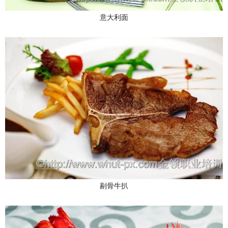
意大利面
剔骨牛扒