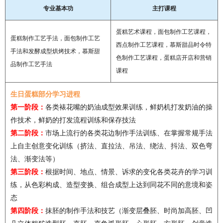
专业基本功
主打课程
蛋糕艺术课程，面包制作工艺课程，
蛋糕制作工艺手法，面包制作工艺
西点制作工艺课程，慕斯甜品时令特
手法和发酵成型烘烤技术，慕斯甜
色制作工艺课程，蛋糕店开店和营销
品制作工艺手法
课程
生日蛋糕部分学习进程
第一阶段：
各类裱花嘴的奶油成型效果训练，鲜奶机打发奶油的操
作技术，鲜奶的打发流程训练和保存技法
第二阶段
：
市场上流行的各类花边制作手法训练、在掌握常规手法
上自主创意变化训练（挤法、直拉法、吊法、绕法、抖法、双色弯
法、渐变法等）
第三阶段
：
根据时间、地点、情景、诉求的变化各类花卉的学习训
练，从色彩构成、造型变换、组合成型上达到同花不同的意境和姿
态
第四阶段：
抹胚的制作手法和技艺（渐变层叠胚、时尚加高胚、凹