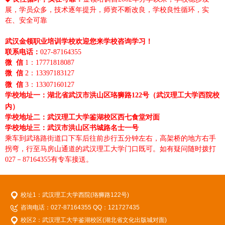
展，学员众多，技术逐年提升，师资不断改良，学校良性循环，实
在、安全可靠
武汉金领职业培训学校欢迎您来学校咨询学习！
联系电话：
027-87164355
微 信
1：17771818087
微 信
2：13397183127
微 信
3：13307160127
学校地址一：湖北省武汉市洪山区珞狮路122号（武汉理工大学西院校
内）
学校地址二：武汉理工大学鉴湖校区西七食堂对面
学校地址三：武汉市洪山区书城路名士一号
乘车到武珞路街道口下车后往前步行五分钟左右，高架桥的地方右手
拐弯，行至马房山通道的武汉理工大学门口既可。如有疑问随时拨打
027－87164355有专车接送。
校址1：武汉理工大学西院(珞狮路122号)
咨询电话：027-87164355 QQ：121727435
校区2：武汉理工大学鉴湖校区(湖北省文化出版城对面)