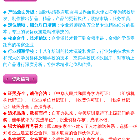
◆
产品全面升级：
国际烘焙教育联盟与世界面包大使团每年为我校研
发、制作推出新品、精品，产品的更新换代，紧贴市场，服务学员。
◆
定位清晰，细分对口培训：
专业老师配备齐全是专业精准细分的根
本，专业的设备设施是精准学技的。
◆
校企合作，技术输送：
企业派技术骨干到金领串讲，金领的学员零
距离的考察企业
◆
行业领军学校：
十八年培训的技术沉淀和发展，行业好的技术实力
和宠大的学员群体反哺学校的技术，充实学校技术数据库，对市场上
的产品进行深度分析，将技术精准定位和传播。
◆
证照齐全，诚信合法：
《中华人民共和国办学许可证》、《组织机
构代码证》、《企业单位登记证》、《收费许可证》、《税务登记
证》证照齐全，合法办学。
◆
追求品质，载誉而行：
自开办以来，金领培训赢得了上级部门的嘉
奖，连年被评为“先进单位”，职业资格考核，成绩不俗。
◆
强大的品牌号召力：
跟200多家企业建立了人才输送关系，选择一些
知名企业建立校企合作、技术联盟的合作伙伴关系。
◆
良性循环，实在可靠：
金领培训自2002年办学以来，学校稳步发