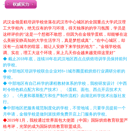
武汉金领蛋糕培训学校坐落在武汉市中心城区的全国重点大学武汉理
工大学校内，绝无仅有的学习环境，得天独厚的的学习氛围，学员是
这样评价的“这是一个想都不敢想，但因为在金领学蛋糕，却能够在这
么美丽安静高知的大学生活学习，真是梦想成真”，“在中心城区，却
没有一点城市的喧嚣，能让人安静下来学技的地方”，“金领学校低
调、实在，理工大这个环境，呆上几天你会越来越觉得这里好”
◆ 截止2018年底，连续10年在武汉地区西点点烘焙培训学员保持前列
的学校。
◆ 中部地区培训学校联合企业对8+1城市圈蛋糕烘焙行业调研分析的
学校。
◆ 中部地区有自己科学的课程教材体系的学校，我校研发设计《中西
时令特色糕点配方和生产技术》、《蛋糕、面包、西点开店技术大
全》，《丹麦和慕斯配方和生产制作流程》由湖北科学技术出版社发
行。
◆中部地区把服务规范制度化的学校，不管地域，只要学员提前一个
月申请，金领学校是做到派技师免费开店上门服务的学校。
◆2019年1月，我校通过世界面包大使团（中国）国际烘焙教育联盟严
格考评，光荣的成为国际烘焙教育联盟成员。