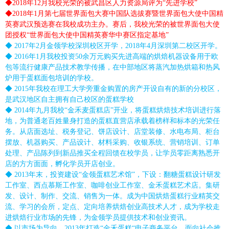
◆2018年12月我校光荣的被武昌区人力资源局评为“先进学校”
◆2018年1月第七届世界面包大赛中国队选拔赛暨世界面包大使中国精
英赛武汉预选赛在我校成功主办。赛后，我校光荣的被世界面包大使
团授权“世界面包大使中国精英赛华中赛区指定基地”
◆ 2017年2月金领学校深圳校区开学，2018年4月深圳第二校区开学。
◆ 2016年1月我校投资50余万元购买先进高端的烘焙机器设备用于欧
包等流行健康产品技术教学传播，在中部地区将蒸汽加热烘箱和热风
炉用于蛋糕面包培训的学校。
◆ 2015年我校在理工大学旁重金购置的房产开设自有的新的分校区，
是武汉地区自主拥有自己校区的蛋糕学校
◆ 2014年九月我校“金禾麦蛋糕店”开业，将蛋糕烘焙技术培训进行落
地，为普通老百姓量身打造的蛋糕直营店承载着榜样和标本的光荣任
务。从店面选址、税务登记、饼店设计、店堂装修、水电布局、柜台
摆放、机器购买、产品设计、材料采购、收银系统、营销培训、订单
处理、产品陈列到新品推买全程回馈在校学员，让学员零距离熟悉开
店的方方面面，孵化学员开店创业。
◆ 2013年末，投资建设“金领蛋糕艺术馆”，下设：翻糖蛋糕设计研发
工作室、西点慕斯工作室、咖啡创业工作室、金禾蛋糕艺术店。集研
发、设计、制作、交流、销售为一体。成为中国烘焙蛋糕行业精英交
流、学习的会所，定点、定向培养烘焙创业高技术人才，成为学校走
进烘焙行业市场的先锋，为金领学员提供技术和创业资讯。
◆ 以市场为导向，2013年打造“金禾蛋糕“电子商务平台，面向社会推