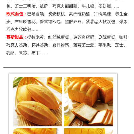
包、芝士三明冶、披萨、巧克力甜甜圈、牛扎糖、姜饼屋……
欧式面包：
巴黎香颂、炭烧核桃、高纤维奶酪、冲绳黑糖、养生全
麦、布里欧雪花、普雷结欧包、黑眼豆豆、紫薯恋人软欧包、爆浆
巧克力软欧包……
慕斯甜品：
提拉米苏、红丝绒蛋糕、达苏奇密码、剧院蛋糕、咖啡
巧克力慕斯、杯具慕斯、夏日诱惑、蓝莓芝士派、苹果派、芝士、
乳酪、果冻、布丁……