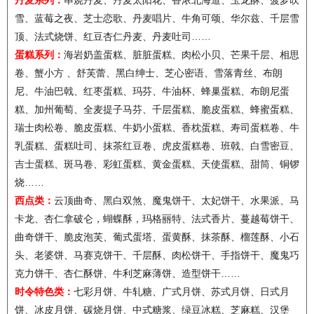
丹麦系列：
串烧丹麦、丹麦太阳花、香浓北海道、玉龙酥、菠萝吹
雪、蓝莓之夜、芝士恋歌、丹麦唱片、牛角可颂、华尔兹、千层雪
顶、法式烧饼、红豆杏仁丹麦、丹麦吐司……
蛋糕系列：
海岩奶盖蛋糕、脏脏蛋糕、肉松小贝、芒果千层、相思
卷、蟹小方 、舒芙蕾、黑白绅士、芝心密语、雪落青丝、布朗
尼、牛油巴戟、红枣蛋糕、玛芬、牛油杯、蜂巢蛋糕、布朗尼蛋
糕、加州葡萄、全麦提子马芬、千层蛋糕、脆皮蛋糕、蜂蜜蛋糕、
瑞士肉松卷、脆皮蛋糕、牛奶小蛋糕、香枕蛋糕、寿司蛋糕卷、牛
乳蛋糕、蛋糕吐司、抹茶红豆卷、虎皮蛋糕卷、班戟、白雪密豆、
吉士蛋糕、斑马卷、彩虹蛋糕、黄金蛋糕、天使蛋糕、甜筒、铜锣
烧……
西点类：
云顶曲奇、黑白双煞、魔鬼饼干、太妃饼干、水果派、马
卡龙、杏仁拿破仑，蝴蝶酥，玛格丽特、法式香片、蔓越莓饼干、
曲奇饼干、脆皮泡芙、葡式蛋塔、蛋黄酥、抹茶酥、榴莲酥、小石
头、老婆饼、马赛克饼干、千层酥、肉松饼干、手指饼干、魔鬼巧
克力饼干、杏仁酥饼、牛利芝麻薄饼、造型饼干……
时令特色类：
七彩月饼、牛轧糖、广式月饼、苏式月饼、日式月
饼、冰皮月饼、碳烧月饼、中式糖浆、绿豆冰糕、芝麻糕、汉堡