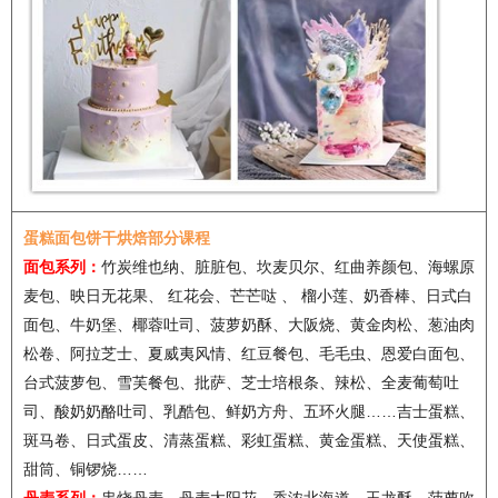
蛋糕面包饼干烘焙部分课程
面包系列：
竹炭维也纳、脏脏包、坎麦贝尔、红曲养颜包、海螺原
麦包、映日无花果、 红花会、芒芒哒 、 榴小莲、奶香棒、日式白
面包、牛奶堡、椰蓉吐司、菠萝奶酥、大阪烧、黄金肉松、葱油肉
松卷、阿拉芝士、夏威夷风情、红豆餐包、毛毛虫、恩爱白面包、
台式菠萝包、雪芙餐包、批萨、芝士培根条、辣松、全麦葡萄吐
司、酸奶奶酪吐司、乳酷包、鲜奶方舟、五环火腿……吉士蛋糕、
斑马卷、日式蛋皮、清蒸蛋糕、彩虹蛋糕、黄金蛋糕、天使蛋糕、
甜筒、铜锣烧……