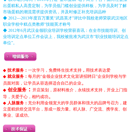
出蛋糕私人高贵定制，为学员低门槛创业提供样板，为学员及时了解
市场蛋糕的潮流需求提供资讯，并及时修正补充培训品种
◆ 2012---2013年度百万重奖“武昌英才”评比中我校老师荣获武汉地区
职业学校中糕点类教师“技能英才称号
◆ 2012年6月武汉金领职业培训学校荣获喜讯：在全市技能培训、创
业培训定点单位工作会议上，我校被批准为武汉市“职业技能培训定点
单位”。
◆
技术服务：
一次学习，免费终生技术支持
，
用技术表达爱
◆
就业服务：
每月的“
金领
企业
技
术文化宣讲招聘日”
企业
到学校与学
。
员面对面，让学员从容选择适合自己的
企业
：
创业服务
◆
开店策划，原材料推介，永续技术支持，开业上门指
。
导，关爱于心，相约成功
◆
人脉服务：
充分利用金领宠大的学员群体和强大的品牌号召力，建
立蛋糕烘焙交流平台，形成一股力量。积人脉、广交流、携学友、创
事业、谋成功。