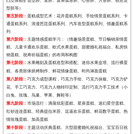
凸立体粗犷造型胚、直胚、直角弧形胚、心形胚、方形胚、创意造
型胚等）
第五阶段：
蛋糕成型艺术：花卉蛋糕系列、手绘情景蛋糕系列、卡
通蛋糕系列、浪漫芭芘蛋糕系列、汽车造型蛋糕系列、情趣蛋糕系
列
第六阶段：
主题情感蛋糕学习：（情趣场景蛋糕、节日畅销亲情蛋
糕、儿童卡通欢乐蛋糕、欧式水果蛋糕、甜蜜婚礼祝福台、私房快
销蛋糕、祝寿祈福蛋糕）的布局和构图
第七阶段：
水果雕刻及蛋糕造型和搭配、迷你水果盒塔、流行裸蛋
糕、各类胚体烘烤制作、鲜花情缘蛋糕、时尚淋面蛋糕
第八阶段：
巧克力成型课程，巧克力手绘、巧克力抹板、巧克力铲
花、手工巧克力、巧克力人物转印定制、流行巧克力手工技术（小
白兔、玫瑰、鸟巢、苹果、舞鞋等）
第九阶段：
市场流行：滴落炫彩蛋糕、星座蛋糕、迷幻星空蛋糕、
红钞连连蛋糕、经典提拉米苏、逗逼欢乐蛋糕、鲜花数字蛋糕、热
情玫瑰蛋糕、加高蛋糕
第十阶段：
主题活动庆典蛋糕、大型甜蜜婚礼祝福台、宝宝百日祝