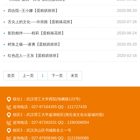
四合院--王小娜【蛋糕烘焙班】
2020-08-20
舌尖上的文化-----许崇路【蛋糕裱花班】
2020-07-26
影韵相伴-------程莉【蛋糕裱花班】
2020-06-24
鳄鱼之殇----谢勇【蛋糕烘焙班】
2020-05-20
红色恋人---王东【蛋糕烘焙班】
2020-02-16
首页
上一页
1
下一页
末页
校址1：武汉理工大学西院(珞狮路122号)
咨询电话：027-87164355 QQ：121727435
校区2：武汉理工大学鉴湖校区(湖北省文化出版城对面)
咨询电话：027-87292031 QQ：1290308054
校区3：武汉洪山区书城路名士一号
咨询电话：027-87658366 QQ：1121560080